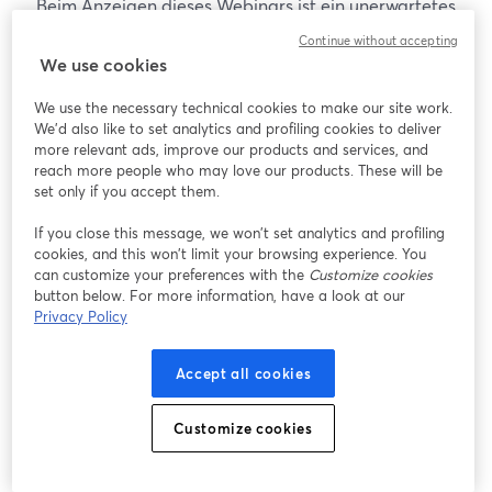
Beim Anzeigen dieses Webinars ist ein unerwartetes
Problem aufgetreten. Bitte versuchen Sie, die Seite
Continue without accepting
neu zu laden.
We use cookies
Seite neu laden
We use the necessary technical cookies to make our site work.
We'd also like to set analytics and profiling cookies to deliver
Gibt es Probleme?
more relevant ads, improve our products and services, and
wird in einem neuen Tab geöffnet
reach more people who may love our products. These will be
set only if you accept them.
If you close this message, we won’t set analytics and profiling
cookies, and this won’t limit your browsing experience. You
can customize your preferences with the
Customize cookies
button below. For more information, have a look at our
Privacy Policy
Accept all cookies
Customize cookies