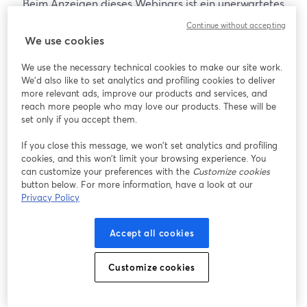
Beim Anzeigen dieses Webinars ist ein unerwartetes
Problem aufgetreten. Bitte versuchen Sie, die Seite
Continue without accepting
neu zu laden.
We use cookies
Seite neu laden
We use the necessary technical cookies to make our site work.
We'd also like to set analytics and profiling cookies to deliver
Gibt es Probleme?
more relevant ads, improve our products and services, and
wird in einem neuen Tab geöffnet
reach more people who may love our products. These will be
set only if you accept them.
If you close this message, we won’t set analytics and profiling
cookies, and this won’t limit your browsing experience. You
can customize your preferences with the
Customize cookies
button below. For more information, have a look at our
Privacy Policy
Accept all cookies
Customize cookies