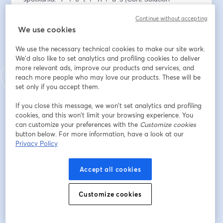
Engineer, Broadcom), 
Continue without accepting
🎯 podzielą się informacjami z pierwszej ręki , a w tym 
We use cookies
szczegółami i konkretami 
🎯 odpowiedzą na wszystkie pytania
We use the necessary technical cookies to make our site work.
🎯 zdradzą zestaw najlepszych praktyk
We'd also like to set analytics and profiling cookies to deliver
🎯 wskażą właściwy kierunek dla rozwoju biznesu
more relevant ads, improve our products and services, and
🎯 przybliżą działanie obecnych rozwiązań VMware 
reach more people who may love our products. These will be
Cloud Foundation i usług dla chmury hybrydowej
set only if you accept them.
🎯rozłożą na części różne wersje VMware vSphere 
If you close this message, we won’t set analytics and profiling
Foundation
cookies, and this won’t limit your browsing experience. You
can customize your preferences with the
Customize cookies
Dla odświeżenia, oto archiwalne spotkania cyklu 
button below. For more information, have a look at our
vKwadrans: 
https://bit.ly/vKwadransPlaylista
Privacy Policy
E-Mail-Adresse
*
Accept all cookies
Customize cookies
Vorname
*