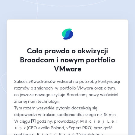
Cała prawda o akwizycji
Broadcom i nowym portfolio
VMware
Sukces vKwadransów wskazał na potrzebę kontynuacji 
rozmów o zmianach  w portfolio VMware oraz o tym, 
co jeszcze nowego szykuje Broadcom, nowy właściciel 
znanej nam technologii.  
Tym razem wszystkie pytania doczekają się 
odpowiedzi w trakcie spotkania dłuższego niż 15 min. 
W ciągu 1️⃣ godziny, prowadzący: Ｍａｃｉｅｊ Ｌｅｌ
ｕｓｚ(CEO evoila Poland, vExpert PRO) oraz gość 
spotkania:  Ｐｉｏｔｒ Ｋｒａ ś (Core Solution 