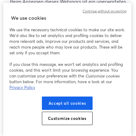
Beim Anzeigen dieses Webinars ist ein unerwartetes
Problem aufgetreten. Bitte versuchen Sie, die Seite
Continue without accepting
neu zu laden.
We use cookies
Seite neu laden
We use the necessary technical cookies to make our site work.
We'd also like to set analytics and profiling cookies to deliver
Gibt es Probleme?
more relevant ads, improve our products and services, and
wird in einem neuen Tab geöffnet
reach more people who may love our products. These will be
set only if you accept them.
If you close this message, we won’t set analytics and profiling
cookies, and this won’t limit your browsing experience. You
can customize your preferences with the
Customize cookies
button below. For more information, have a look at our
Privacy Policy
Accept all cookies
Customize cookies