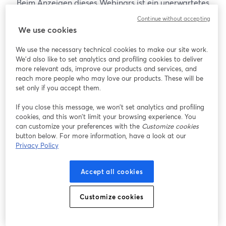
Beim Anzeigen dieses Webinars ist ein unerwartetes
Problem aufgetreten. Bitte versuchen Sie, die Seite
Continue without accepting
neu zu laden.
We use cookies
Seite neu laden
We use the necessary technical cookies to make our site work.
We'd also like to set analytics and profiling cookies to deliver
Gibt es Probleme?
more relevant ads, improve our products and services, and
wird in einem neuen Tab geöffnet
reach more people who may love our products. These will be
set only if you accept them.
If you close this message, we won’t set analytics and profiling
cookies, and this won’t limit your browsing experience. You
can customize your preferences with the
Customize cookies
button below. For more information, have a look at our
Privacy Policy
Accept all cookies
Customize cookies