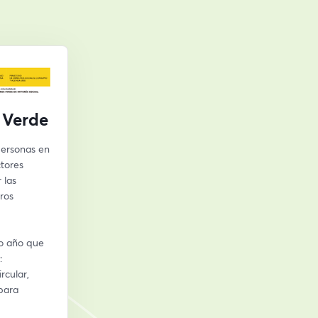
 Verde
ersonas en 
tores 
las 
os 
o año que 
 
cular, 
para 