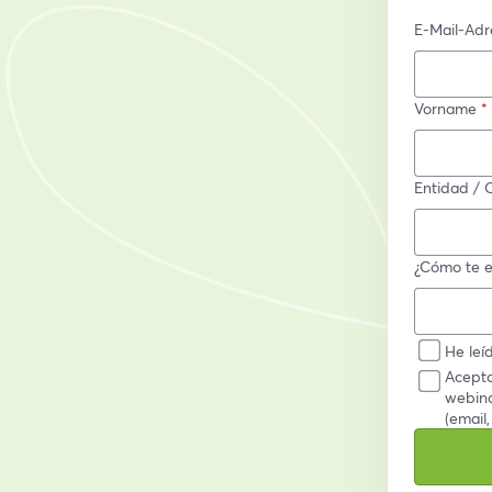
E-Mail-Adr
Vorname
*
Entidad / 
¿Cómo te e
He leí
Acepto
webina
(email