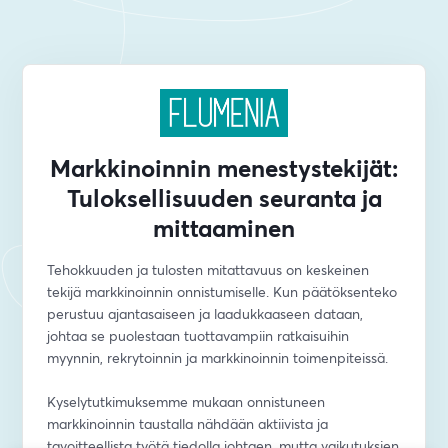
Markkinoinnin menestystekijät:
Tuloksellisuuden seuranta ja
mittaaminen
Tehokkuuden ja tulosten mitattavuus on keskeinen 
tekijä markkinoinnin onnistumiselle. Kun päätöksenteko 
perustuu ajantasaiseen ja laadukkaaseen dataan, 
johtaa se puolestaan tuottavampiin ratkaisuihin 
myynnin, rekrytoinnin ja markkinoinnin toimenpiteissä. 
Kyselytutkimuksemme mukaan onnistuneen 
markkinoinnin taustalla nähdään aktiivista ja 
tavoitteellista työtä tiedolla johtaen, mutta vaikutuksien 