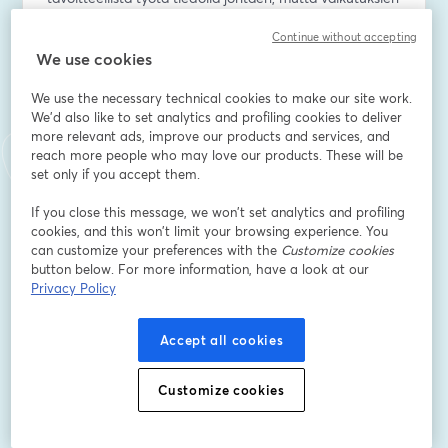
todentaminen on useimmille vaikeaa.
Continue without accepting
We use cookies
Tervetuloa mukaan webinaariin, jossa käsittelemme:
We use the necessary technical cookies to make our site work.
- kyselytutkimuksen tuloksia, jotka osoittavat, että 
We'd also like to set analytics and profiling cookies to deliver
laadukkaan datan kerääminen, analysoiminen ja 
more relevant ads, improve our products and services, and
jalostaminen ovat nykyaikaisen markkinoinnin 
reach more people who may love our products. These will be
onnistumisen ja liiketoiminnan kasvun kulmakivet.
set only if you accept them.
- Case-esimerkkiä siitä, miten data ja analytiikka 
If you close this message, we won’t set analytics and profiling
auttoivat suunnittelemaan markkinointia 
cookies, and this won’t limit your browsing experience. You
tehokkaammin ja vähentämään mainonnan kulutusta 
can customize your preferences with the
Customize cookies
parhaimmillaan lähes 50 %?
button below. For more information, have a look at our
Privacy Policy
E-Mail-Adresse
*
Accept all cookies
Vorname
*
Customize cookies