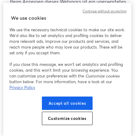
Beim Anzeigen dieses Webinars ist ein unerwartetes
Problem aufgetreten. Bitte versuchen Sie, die Seite
Continue without accepting
neu zu laden.
We use cookies
Seite neu laden
We use the necessary technical cookies to make our site work.
We'd also like to set analytics and profiling cookies to deliver
Gibt es Probleme?
more relevant ads, improve our products and services, and
wird in einem neuen Tab geöffnet
reach more people who may love our products. These will be
set only if you accept them.
If you close this message, we won’t set analytics and profiling
cookies, and this won’t limit your browsing experience. You
can customize your preferences with the
Customize cookies
button below. For more information, have a look at our
Privacy Policy
Accept all cookies
Customize cookies