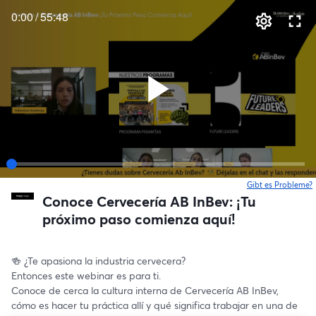
0:00
/
55:48
Gibt es Probleme?
w
Conoce Cervecería AB InBev: ¡Tu
próximo paso comienza aquí!
🍻 ¿Te apasiona la industria cervecera?
Entonces este webinar es para ti.
Conoce de cerca la cultura interna de Cervecería AB InBev, 
cómo es hacer tu práctica allí y qué significa trabajar en una de 