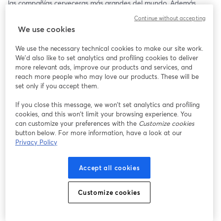
las compañías cerveceras más grandes del mundo. Además, 
podrás hacer preguntas en vivo y resolver todas tus dudas.
Continue without accepting
✨ Webinar exclusivo para Chile 🇨🇱
We use cookies
Si te interesa dar tu primer gran paso en esta industria, no te lo 
puedes perder.
We use the necessary technical cookies to make our site work.
We'd also like to set analytics and profiling cookies to deliver
more relevant ads, improve our products and services, and
reach more people who may love our products. These will be
set only if you accept them.
If you close this message, we won’t set analytics and profiling
cookies, and this won’t limit your browsing experience. You
can customize your preferences with the
Customize cookies
button below. For more information, have a look at our
Privacy Policy
Accept all cookies
Customize cookies