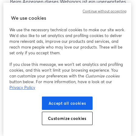
Beim Anzeigen dieses Webinars ist ein unerwartetes
Problem aufgetreten. Bitte versuchen Sie, die Seite
Continue without accepting
neu zu laden.
We use cookies
Seite neu laden
We use the necessary technical cookies to make our site work.
We'd also like to set analytics and profiling cookies to deliver
Gibt es Probleme?
more relevant ads, improve our products and services, and
wird in einem neuen Tab geöffnet
reach more people who may love our products. These will be
set only if you accept them.
If you close this message, we won’t set analytics and profiling
cookies, and this won’t limit your browsing experience. You
can customize your preferences with the
Customize cookies
button below. For more information, have a look at our
Privacy Policy
Accept all cookies
Customize cookies