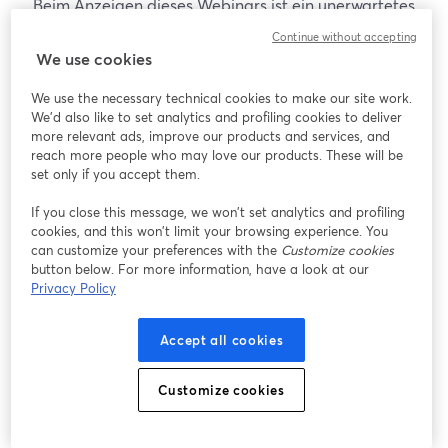
Beim Anzeigen dieses Webinars ist ein unerwartetes
Problem aufgetreten. Bitte versuchen Sie, die Seite
Continue without accepting
neu zu laden.
We use cookies
Seite neu laden
We use the necessary technical cookies to make our site work.
We'd also like to set analytics and profiling cookies to deliver
Gibt es Probleme?
more relevant ads, improve our products and services, and
wird in einem neuen Tab geöffnet
reach more people who may love our products. These will be
set only if you accept them.
If you close this message, we won’t set analytics and profiling
cookies, and this won’t limit your browsing experience. You
can customize your preferences with the
Customize cookies
button below. For more information, have a look at our
Privacy Policy
Accept all cookies
Customize cookies