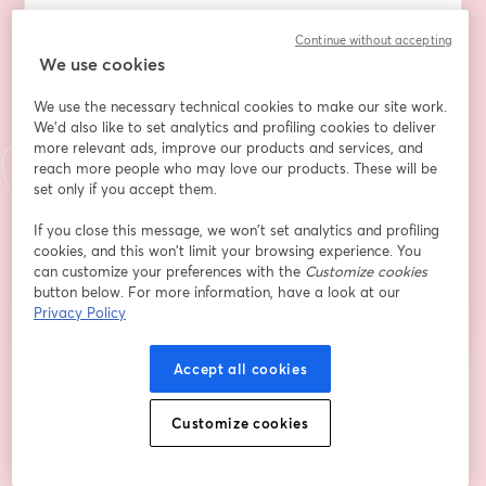
Continue without accepting
We use cookies
Nachname
*
We use the necessary technical cookies to make our site work.
We'd also like to set analytics and profiling cookies to deliver
Ton compte LinkedIn
*
more relevant ads, improve our products and services, and
reach more people who may love our products. These will be
set only if you accept them.
If you close this message, we won’t set analytics and profiling
Registrieren
cookies, and this won’t limit your browsing experience. You
can customize your preferences with the
Customize cookies
button below. For more information, have a look at our
Sind Sie bereits registriert?
Hier abonnieren
Privacy Policy
Accept all cookies
Indem Sie sich registrieren, stimmen Sie unseren
Nutzungsbedingungen
und
wird in ein
Datenschutzrichtlinien
zu
Ihre Daten werden an den Host weitergegeben.
wird in einem neuen Tab geöffnet
Customize cookies