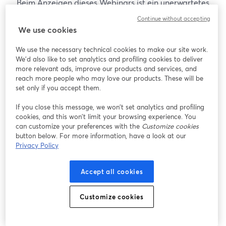
Beim Anzeigen dieses Webinars ist ein unerwartetes
Problem aufgetreten. Bitte versuchen Sie, die Seite
Continue without accepting
neu zu laden.
We use cookies
Seite neu laden
We use the necessary technical cookies to make our site work.
We'd also like to set analytics and profiling cookies to deliver
Gibt es Probleme?
more relevant ads, improve our products and services, and
wird in einem neuen Tab geöffnet
reach more people who may love our products. These will be
set only if you accept them.
If you close this message, we won’t set analytics and profiling
cookies, and this won’t limit your browsing experience. You
can customize your preferences with the
Customize cookies
button below. For more information, have a look at our
Privacy Policy
Accept all cookies
Customize cookies