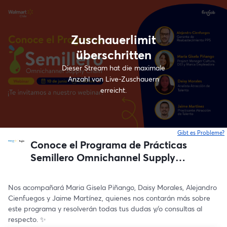
Zuschauerlimit
überschritten
Dieser Stream hat die maximale
Anzahl von Live-Zuschauern
erreicht.
Gibt es Probleme?
w
Conoce el Programa de Prácticas
Semillero Omnichannel Supply
Chain de Walmart Chile 🇨🇱💙
Nos acompañará Maria Gisela Piñango, Daisy Morales, Alejandro 
Cienfuegos y Jaime Martínez, quienes nos contarán más sobre 
este programa y resolverán todas tus dudas y/o consultas al 
respecto. ✨