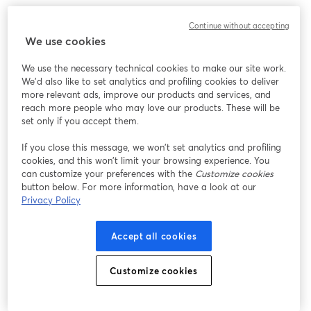
Si estás estudiando Ing. Civil Industrial, Ing. Civil Informática, Ing. 
Continue without accepting
Comercial e Ing. en Comercio Exterior, Informática o Contador 
We use cookies
Auditor, ¡te esperamos! ⭐️
We use the necessary technical cookies to make our site work.
🗓️ Lunes 10 de junio a las 17:00 hrs.
We'd also like to set analytics and profiling cookies to deliver
⏰ 17:00 hrs (CL🇨🇱)
more relevant ads, improve our products and services, and
reach more people who may love our products. These will be
¡Aprovecha esta oportunidad! De las generaciones anteriores, ¡un 
set only if you accept them.
23% de sus practicantes han sido contratados! 🤩
If you close this message, we won’t set analytics and profiling
cookies, and this won’t limit your browsing experience. You
can customize your preferences with the
Customize cookies
button below. For more information, have a look at our
Privacy Policy
Accept all cookies
Customize cookies