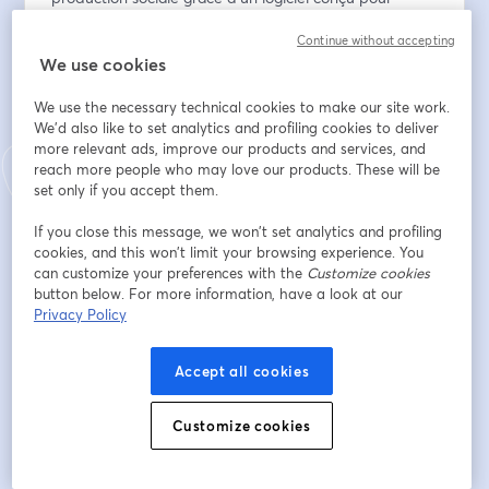
simplifier la paie tout en protégeant vos données 
Continue without accepting
sensibles.
We use cookies
E-Mail-Adresse
*
We use the necessary technical cookies to make our site work.
We'd also like to set analytics and profiling cookies to deliver
more relevant ads, improve our products and services, and
reach more people who may love our products. These will be
Vorname
*
set only if you accept them.
If you close this message, we won’t set analytics and profiling
Nachname
*
cookies, and this won’t limit your browsing experience. You
can customize your preferences with the
Customize cookies
button below. For more information, have a look at our
Privacy Policy
Nom du cabinet ou entreprise
*
Accept all cookies
Registrieren
Customize cookies
Sind Sie bereits registriert?
Hier abonnieren