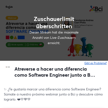
Zuschauerlimit
überschritten
Dieser Stream hat die maximale
Anzahl von Live-Zuschauern
erreicht.
Gibt es Probleme?
w
Atreverse a hacer una diferencia
como Software Engineer junto a Bci
❤️💛💙💚
✨ ¿Te gustaría marcar una diferencia como Software Engineer? 
Súmate a nuestro próximo webinar junto a Bci y descubre cómo 
lograrlo. ❤️💛💙💚