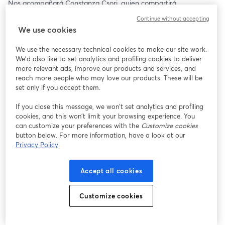
Nos acompañará Constanza Csori, quien compartirá 
experiencias reales y consejos prácticos para que puedas 
Continue without accepting
inspirarte y tomar acción en tu carrera. 🚀
We use cookies
🗓️ Martes 6 de agosto
We use the necessary technical cookies to make our site work.
⏰ 17:00 hrs (CL 🇨🇱)
We'd also like to set analytics and profiling cookies to deliver
¿Te vemos ahí?🫢
more relevant ads, improve our products and services, and
reach more people who may love our products. These will be
set only if you accept them.
If you close this message, we won’t set analytics and profiling
cookies, and this won’t limit your browsing experience. You
can customize your preferences with the
Customize cookies
button below. For more information, have a look at our
Privacy Policy
Accept all cookies
Customize cookies