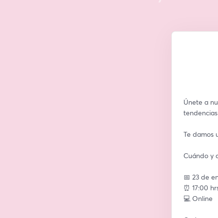
Únete a nu
tendencias
Te damos un
Cuándo y 
📅 23 de e
⏰ 17:00 hr
💻 Online