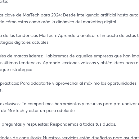
rte:
s clave de MarTech para 2024: Desde inteligencia artificial hasta auto
e cómo estas cambiarán la dinámica del marketing digital.
to de las tendencias MarTech: Aprende a analizar el impacto de estas t
ategias digitales actuales.
ales de marcas líderes: Hablaremos de aquellas empresas que han im
as últimas tendencias. Aprende lecciones valiosas y obtén ideas para ap
oque estratégico.
 prácticos: Para adaptarte y aprovechar al máximo las oportunidades 
s.
exclusivos: Te compartimos herramientas y recursos para profundizar e
 de MarTech y estar un paso adelante. 
e preguntas y respuestas: Respondemos a todas tus dudas.
dades de consultoría: Nuestros servicios están diseñados para ayudart