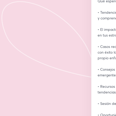
Qué espera
• Tendencia
y comprend
• El impac
en tus estr
• Casos re
con éxito l
propio enf
• Consejos
emergente
• Recursos 
tendencias
• Sesión d
• Oportuni