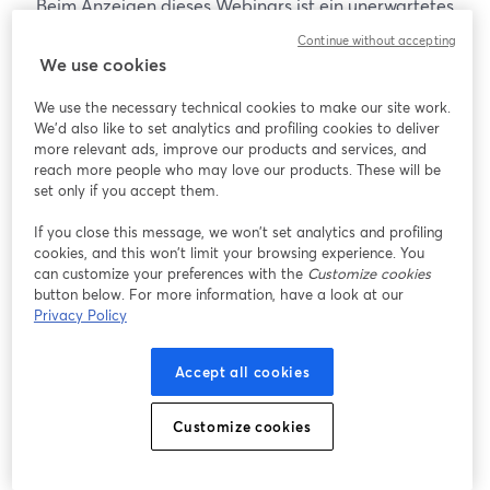
Beim Anzeigen dieses Webinars ist ein unerwartetes
Problem aufgetreten. Bitte versuchen Sie, die Seite
Continue without accepting
neu zu laden.
We use cookies
Seite neu laden
We use the necessary technical cookies to make our site work.
We'd also like to set analytics and profiling cookies to deliver
Gibt es Probleme?
more relevant ads, improve our products and services, and
wird in einem neuen Tab geöffnet
reach more people who may love our products. These will be
set only if you accept them.
If you close this message, we won’t set analytics and profiling
cookies, and this won’t limit your browsing experience. You
can customize your preferences with the
Customize cookies
button below. For more information, have a look at our
Privacy Policy
Accept all cookies
Customize cookies