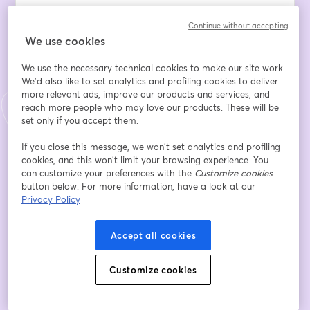
E-Mail-Adresse
*
Continue without accepting
We use cookies
We use the necessary technical cookies to make our site work.
Vorname
*
We'd also like to set analytics and profiling cookies to deliver
more relevant ads, improve our products and services, and
reach more people who may love our products. These will be
set only if you accept them.
Nachname
*
If you close this message, we won’t set analytics and profiling
cookies, and this won’t limit your browsing experience. You
Comunidad Autónoma
*
can customize your preferences with the
Customize cookies
button below. For more information, have a look at our
Privacy Policy
Entidad / Organización (solo profesionales)
Accept all cookies
Cargo (solo profesionales)
Customize cookies