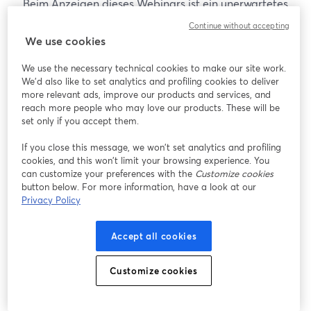
Beim Anzeigen dieses Webinars ist ein unerwartetes
Problem aufgetreten. Bitte versuchen Sie, die Seite
Continue without accepting
neu zu laden.
We use cookies
Seite neu laden
We use the necessary technical cookies to make our site work.
We'd also like to set analytics and profiling cookies to deliver
Gibt es Probleme?
more relevant ads, improve our products and services, and
wird in einem neuen Tab geöffnet
reach more people who may love our products. These will be
set only if you accept them.
If you close this message, we won’t set analytics and profiling
cookies, and this won’t limit your browsing experience. You
can customize your preferences with the
Customize cookies
button below. For more information, have a look at our
Privacy Policy
Accept all cookies
Customize cookies