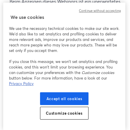
Beim Anzeigen dieses Webinars ist ein unerwartetes
Problem aufgetreten. Bitte versuchen Sie, die Seite
Continue without accepting
neu zu laden.
We use cookies
Seite neu laden
We use the necessary technical cookies to make our site work.
We'd also like to set analytics and profiling cookies to deliver
Gibt es Probleme?
more relevant ads, improve our products and services, and
wird in einem neuen Tab geöffnet
reach more people who may love our products. These will be
set only if you accept them.
If you close this message, we won’t set analytics and profiling
cookies, and this won’t limit your browsing experience. You
can customize your preferences with the
Customize cookies
button below. For more information, have a look at our
Privacy Policy
Accept all cookies
Customize cookies