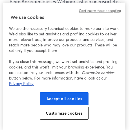
Beim Anzeigen dieses Webinars ist ein unerwartetes
Problem aufgetreten. Bitte versuchen Sie, die Seite
Continue without accepting
neu zu laden.
We use cookies
Seite neu laden
We use the necessary technical cookies to make our site work.
We'd also like to set analytics and profiling cookies to deliver
Gibt es Probleme?
more relevant ads, improve our products and services, and
wird in einem neuen Tab geöffnet
reach more people who may love our products. These will be
set only if you accept them.
If you close this message, we won’t set analytics and profiling
cookies, and this won’t limit your browsing experience. You
can customize your preferences with the
Customize cookies
button below. For more information, have a look at our
Privacy Policy
Accept all cookies
Customize cookies