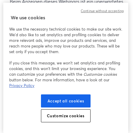
Beim Anzeigen dieses Webinars ist ein unerwartetes
Problem aufgetreten. Bitte versuchen Sie, die Seite
Continue without accepting
neu zu laden.
We use cookies
Seite neu laden
We use the necessary technical cookies to make our site work.
We'd also like to set analytics and profiling cookies to deliver
Gibt es Probleme?
more relevant ads, improve our products and services, and
wird in einem neuen Tab geöffnet
reach more people who may love our products. These will be
set only if you accept them.
If you close this message, we won’t set analytics and profiling
cookies, and this won’t limit your browsing experience. You
can customize your preferences with the
Customize cookies
button below. For more information, have a look at our
Privacy Policy
Accept all cookies
Customize cookies