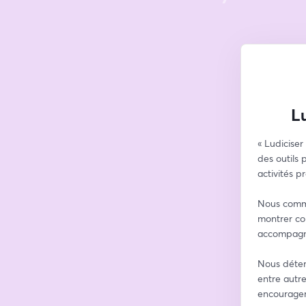
Lu
« Ludiciser
des outils 
activités p
Nous commen
montrer co
accompag
Nous déterm
entre autre
encourager 