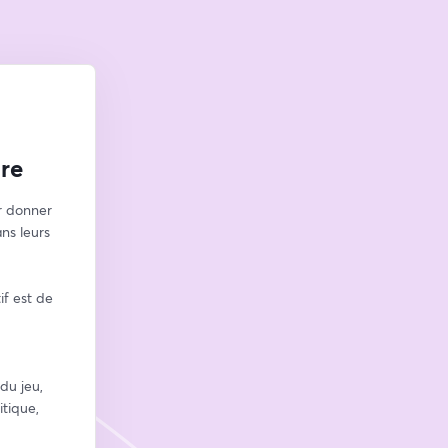
ire
r donner 
ns leurs 
f est de 
u jeu, 
tique, 