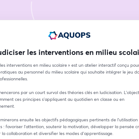
diciser les interventions en milieu scola
 les interventions en milieu scolaire » est un atelier interactif conçu pou
pratiques au personnel du milieu scolaire qui souhaite intégrer le jeu da
rofessionnelles.
cerons par un court survol des théories clés en ludicisation. L’objecti
mment ces principes s’appliquent au quotidien en classe ou en 
nement.
inerons ensuite les objectifs pédagogiques pertinents de l’utilisation d
s : favoriser l’attention, soutenir la motivation, développer la pensée cri
la collaboration et diversifier les modes d’apprentissage.