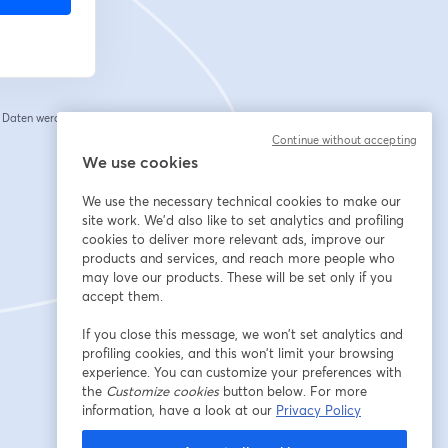
e Daten werden an
 einem neuen Tab geöffnet
Continue without accepting
We use cookies
We use the necessary technical cookies to make our
site work. We'd also like to set analytics and profiling
cookies to deliver more relevant ads, improve our
products and services, and reach more people who
may love our products. These will be set only if you
accept them.
If you close this message, we won’t set analytics and
profiling cookies, and this won’t limit your browsing
experience. You can customize your preferences with
the
Customize cookies
button below. For more
information, have a look at our
Privacy Policy