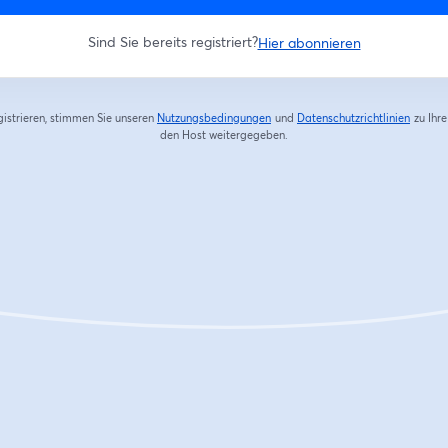
Sind Sie bereits registriert?
Hier abonnieren
gistrieren, stimmen Sie unseren
Nutzungsbedingungen
und
Datenschutzrichtlinien
zu
Ihr
wird in einem neuen Tab geöffnet
wird in
den Host weitergegeben.