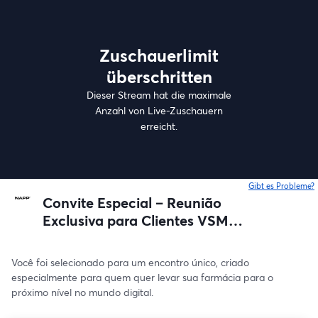
Zuschauerlimit
überschritten
Dieser Stream hat die maximale
Anzahl von Live-Zuschauern
erreicht.
Gibt es Probleme?
w
Convite Especial – Reunião
Exclusiva para Clientes VSM
OUROFARMA
Você foi selecionado para um encontro único, criado 
especialmente para quem quer levar sua farmácia para o 
próximo nível no mundo digital.