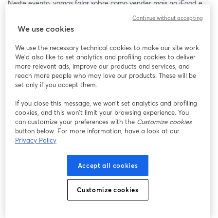
Neste evento, vamos falar sobre como vender mais no iFood e 
outros canais online, além de apresentar estratégias práticas 
Continue without accepting
que já estão transformando resultados de farmácias como a sua.
We use cookies
Será um momento para se atualizar, trocar experiências e 
We use the necessary technical cookies to make our site work.
descobrir como aumentar suas vendas digitais, aproveitando 
We'd also like to set analytics and profiling cookies to deliver
oportunidades que estão crescendo todos os dias.
more relevant ads, improve our products and services, and
reach more people who may love our products. These will be
👉 Não fique de fora dessa chance de se preparar para o futuro 
set only if you accept them.
do varejo farmacêutico.
If you close this message, we won’t set analytics and profiling
cookies, and this won’t limit your browsing experience. You
can customize your preferences with the
Customize cookies
button below. For more information, have a look at our
Privacy Policy
Accept all cookies
Customize cookies