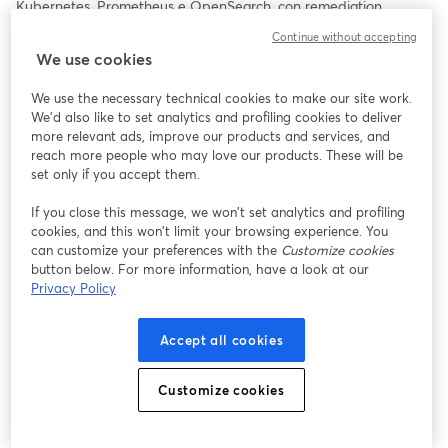
Kubernetes, Prometheus e OpenSearch, con remediation 
all’interno di piattaforme aziendali come GitLab. 
Continue without accepting
We use cookies
🗓️ Martedì 16 dicembre 2025 | ⏰ 12:00 – 12:45
We use the necessary technical cookies to make our site work.
Perché partecipare?
We'd also like to set analytics and profiling cookies to deliver
more relevant ads, improve our products and services, and
Se gestisci infrastrutture IT moderne o cloud-native complesse, 
reach more people who may love our products. These will be
sai già quanto sia critico mantenere governance e  controllo in 
set only if you accept them.
ambienti sempre più distribuiti e dinamici. Il rischio? Perdere 
If you close this message, we won’t set analytics and profiling
tracciabilità, controllo e sicurezza, subire fermi non pianificati e 
cookies, and this won’t limit your browsing experience. You
annegare nel rumore di alert che non riesci a correlare 
can customize your preferences with the
Customize cookies
efficacemente: le operation diventano meno tracciabili e più 
button below. For more information, have a look at our
soggette a errori.
Privacy Policy
    • GitOps trasforma la gestione dell’infrastruttura, rendendola 
Accept all cookies
più gestibile e sicura grazie ad automazioni basate sul repository 
come unica Source of Truth. Un modello replicabile che sfrutta le 
nostre competenze infrastrutturali storiche per orchestrare 
Customize cookies
pipeline, provisioning e gestione operativa in ottica DevSecOps. 
    • L’AIOps aggiunge la capacità di controllare l’infrastruttura in 