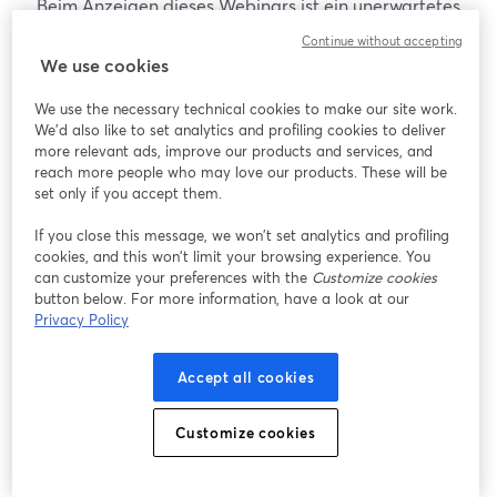
Beim Anzeigen dieses Webinars ist ein unerwartetes
Problem aufgetreten. Bitte versuchen Sie, die Seite
Continue without accepting
neu zu laden.
We use cookies
Seite neu laden
We use the necessary technical cookies to make our site work.
We'd also like to set analytics and profiling cookies to deliver
Gibt es Probleme?
more relevant ads, improve our products and services, and
wird in einem neuen Tab geöffnet
reach more people who may love our products. These will be
set only if you accept them.
If you close this message, we won’t set analytics and profiling
cookies, and this won’t limit your browsing experience. You
can customize your preferences with the
Customize cookies
button below. For more information, have a look at our
Privacy Policy
Accept all cookies
Customize cookies