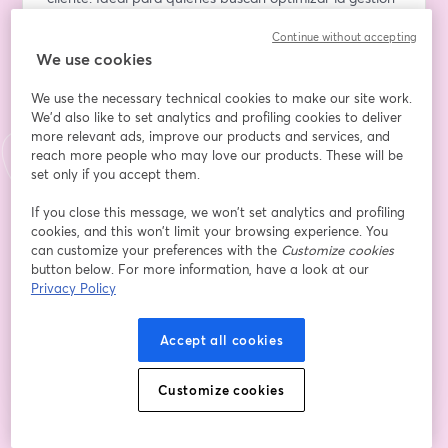
de catálogos y garantizar la coherencia en todos los 
Continue without accepting
canales.
We use cookies
E-Mail-Adresse
*
We use the necessary technical cookies to make our site work.
We'd also like to set analytics and profiling cookies to deliver
more relevant ads, improve our products and services, and
reach more people who may love our products. These will be
Vorname
*
set only if you accept them.
If you close this message, we won’t set analytics and profiling
Nachname
*
cookies, and this won’t limit your browsing experience. You
can customize your preferences with the
Customize cookies
button below. For more information, have a look at our
Privacy Policy
Registrieren
Accept all cookies
Sind Sie bereits registriert?
Hier abonnieren
Customize cookies