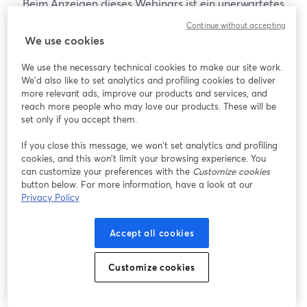
Beim Anzeigen dieses Webinars ist ein unerwartetes
Problem aufgetreten. Bitte versuchen Sie, die Seite
Continue without accepting
neu zu laden.
We use cookies
Seite neu laden
We use the necessary technical cookies to make our site work.
We'd also like to set analytics and profiling cookies to deliver
Gibt es Probleme?
more relevant ads, improve our products and services, and
wird in einem neuen Tab geöffnet
reach more people who may love our products. These will be
set only if you accept them.
If you close this message, we won’t set analytics and profiling
cookies, and this won’t limit your browsing experience. You
can customize your preferences with the
Customize cookies
button below. For more information, have a look at our
Privacy Policy
Accept all cookies
Customize cookies