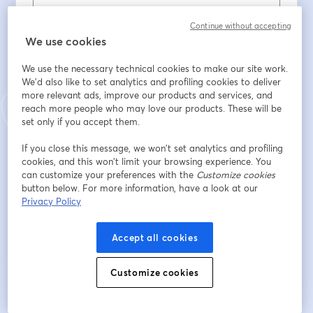
Vorname
*
Continue without accepting
We use cookies
We use the necessary technical cookies to make our site work.
Nachname
*
We'd also like to set analytics and profiling cookies to deliver
more relevant ads, improve our products and services, and
reach more people who may love our products. These will be
Sector
set only if you accept them.
If you close this message, we won’t set analytics and profiling
cookies, and this won’t limit your browsing experience. You
¿Tienes Movertis?
can customize your preferences with the
Customize cookies
button below. For more information, have a look at our
Privacy Policy
Registrieren
Accept all cookies
Sind Sie bereits registriert?
Hier abonnieren
Customize cookies