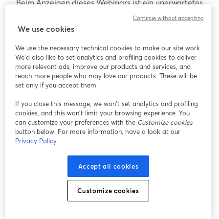
Beim Anzeigen dieses Webinars ist ein unerwartetes
Problem aufgetreten. Bitte versuchen Sie, die Seite
Continue without accepting
neu zu laden.
We use cookies
Seite neu laden
We use the necessary technical cookies to make our site work.
We'd also like to set analytics and profiling cookies to deliver
Gibt es Probleme?
more relevant ads, improve our products and services, and
wird in einem neuen Tab geöffnet
reach more people who may love our products. These will be
set only if you accept them.
If you close this message, we won’t set analytics and profiling
cookies, and this won’t limit your browsing experience. You
can customize your preferences with the
Customize cookies
button below. For more information, have a look at our
Privacy Policy
Accept all cookies
Customize cookies