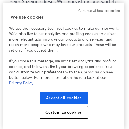
Beim Anzeigen dieses Webinars ist ein unerwartetes
Problem aufgetreten. Bitte versuchen Sie, die Seite
Continue without accepting
neu zu laden.
We use cookies
Seite neu laden
We use the necessary technical cookies to make our site work.
We'd also like to set analytics and profiling cookies to deliver
Gibt es Probleme?
more relevant ads, improve our products and services, and
wird in einem neuen Tab geöffnet
reach more people who may love our products. These will be
set only if you accept them.
If you close this message, we won’t set analytics and profiling
cookies, and this won’t limit your browsing experience. You
can customize your preferences with the
Customize cookies
button below. For more information, have a look at our
Privacy Policy
Accept all cookies
Customize cookies