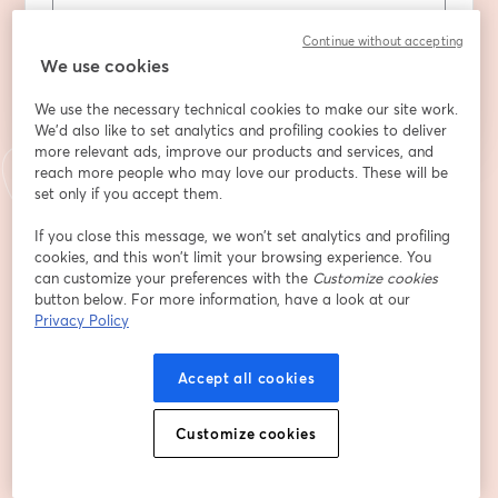
Continue without accepting
Registrieren
We use cookies
We use the necessary technical cookies to make our site work.
Sind Sie bereits registriert?
Hier abonnieren
We'd also like to set analytics and profiling cookies to deliver
more relevant ads, improve our products and services, and
reach more people who may love our products. These will be
set only if you accept them.
Indem Sie sich registrieren, stimmen Sie unseren
Nutzungsbedingungen
und
wird in ein
Datenschutzrichtlinien
zu
Ihre Daten werden an den Host weitergegeben.
wird in einem neuen Tab geöffnet
If you close this message, we won’t set analytics and profiling
cookies, and this won’t limit your browsing experience. You
can customize your preferences with the
Customize cookies
button below. For more information, have a look at our
Privacy Policy
Accept all cookies
Customize cookies