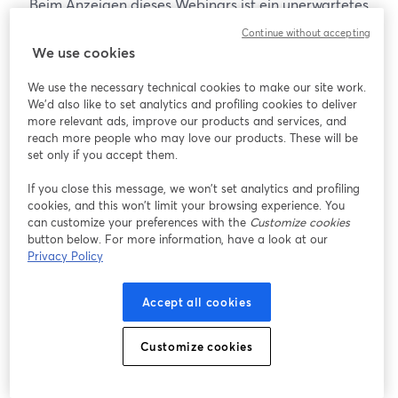
Beim Anzeigen dieses Webinars ist ein unerwartetes
Problem aufgetreten. Bitte versuchen Sie, die Seite
Continue without accepting
neu zu laden.
We use cookies
Seite neu laden
We use the necessary technical cookies to make our site work.
We'd also like to set analytics and profiling cookies to deliver
Gibt es Probleme?
more relevant ads, improve our products and services, and
wird in einem neuen Tab geöffnet
reach more people who may love our products. These will be
set only if you accept them.
If you close this message, we won’t set analytics and profiling
cookies, and this won’t limit your browsing experience. You
can customize your preferences with the
Customize cookies
button below. For more information, have a look at our
Privacy Policy
Accept all cookies
Customize cookies