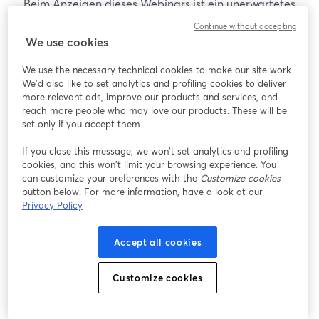
Beim Anzeigen dieses Webinars ist ein unerwartetes
Problem aufgetreten. Bitte versuchen Sie, die Seite
Continue without accepting
neu zu laden.
We use cookies
Seite neu laden
We use the necessary technical cookies to make our site work.
We'd also like to set analytics and profiling cookies to deliver
Gibt es Probleme?
more relevant ads, improve our products and services, and
wird in einem neuen Tab geöffnet
reach more people who may love our products. These will be
set only if you accept them.
If you close this message, we won’t set analytics and profiling
cookies, and this won’t limit your browsing experience. You
can customize your preferences with the
Customize cookies
button below. For more information, have a look at our
Privacy Policy
Accept all cookies
Customize cookies