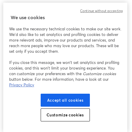
Bárbara Pacheco, Mauricio Torres, Marina Miranda y Macarena 
Continue without accepting
Salosny nos acompañarán en esta jornada para hablar sobre la 
We use cookies
experiencia de hacer las prácticas en SQM Yodo y resolverán 
todas las dudas que tengan al respecto. 
We use the necessary technical cookies to make our site work.
We'd also like to set analytics and profiling cookies to deliver
¡Los esperamos! ✨
more relevant ads, improve our products and services, and
reach more people who may love our products. These will be
🗓️ Jueves 29 de mayo 
set only if you accept them.
⏰ 12:00 hrs (CL 🇨🇱)
If you close this message, we won’t set analytics and profiling
cookies, and this won’t limit your browsing experience. You
can customize your preferences with the
Customize cookies
button below. For more information, have a look at our
Privacy Policy
Accept all cookies
Customize cookies