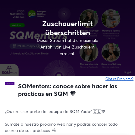
Zuschauerlimit
überschritten
Dieser Stream hat die maximale
Anzahl von Live-Zuschauern
erreicht.
Gibt es Probleme?
w
SQMentors: conoce sobre hacer las
prácticas en SQM 💜
¿Quieres ser parte del equipo de SQM Yodo? 🇨🇱💙
Súmate a nuestro próximo webinar y podrás conocer todo 
acerca de sus prácticas. 🤩 