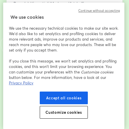
Bernabò Visconti di Modrone (Artshell)
Isabella Villafranca (Open Care)
Continue without accepting
Maria Grazia Longoni (LCA Studio Legale)
We use cookies
Massimo Cruciotti (Mazzini Lab)
We use the necessary technical cookies to make our site work.
We'd also like to set analytics and profiling cookies to deliver
Dirección de correo electrónico
*
more relevant ads, improve our products and services, and
reach more people who may love our products. These will be
set only if you accept them.
Nombre
*
If you close this message, we won’t set analytics and profiling
cookies, and this won’t limit your browsing experience. You
can customize your preferences with the
Customize cookies
Apellido
*
button below. For more information, have a look at our
Privacy Policy
Accept all cookies
Registrarse
Customize cookies
¿Ya te registraste?
Únete aquí