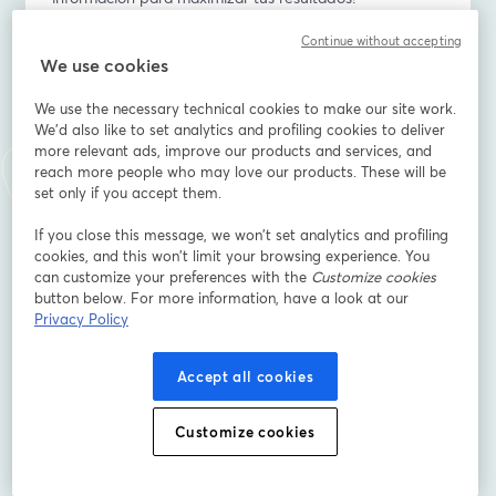
Continue without accepting
En nuestro próximo #M4CWebinar, que se celebrará el 
We use cookies
5 de noviembre de 2024 a las 17:00h CET, 
analizaremos cómo utilizar los datos públicos de la 
We use the necessary technical cookies to make our site work.
competencia para impulsar tu negocio. Contaremos 
We'd also like to set analytics and profiling cookies to deliver
con la participación de Lucas Scarparo, experto de 
more relevant ads, improve our products and services, and
Bright Data, quien nos dará una visión clara y práctica 
reach more people who may love our products. These will be
sobre el tema, en una charla junto a Rubén Bastón, 
set only if you accept them.
director de Marketing4ecommerce.
If you close this message, we won’t set analytics and profiling
cookies, and this won’t limit your browsing experience. You
En este webinar, exploraremos cómo las empresas 
can customize your preferences with the
Customize cookies
pueden utilizar los datos públicos de la competencia 
button below. For more information, have a look at our
en diferentes áreas del eCommerce, y cómo esto 
Privacy Policy
puede traducirse en una ventaja competitiva clave. En 
resumen, este webinar es una oportunidad única para 
Accept all cookies
aprender a utilizar los datos públicos de manera 
estratégica y aplicar estos conocimientos a tu negocio. 
Customize cookies
Con la participación de expertos y casos reales, te irás 
con una perspectiva clara y herramientas prácticas 
para mejorar tus resultados. ¡No te lo pierdas!