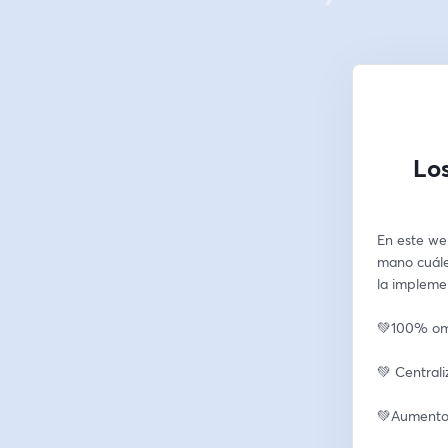
Los
En este we
mano cuáles
la impleme
💚100% om
💚 Central
💚Aumento 