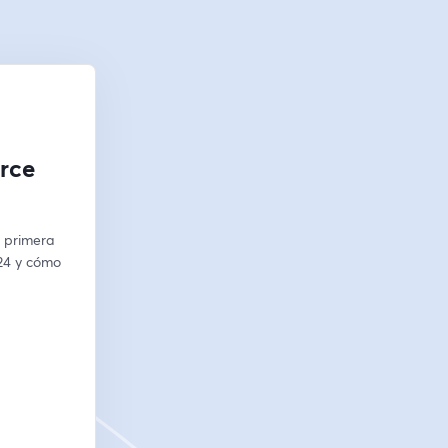
erce
 primera 
24 y cómo 