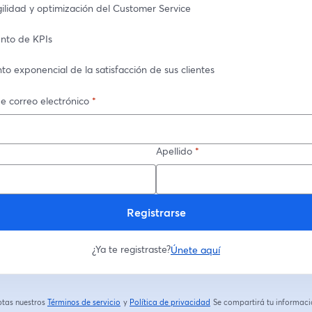
ilidad y optimización del Customer Service
nto de KPIs
o exponencial de la satisfacción de sus clientes
e correo electrónico
*
Apellido
*
Registrarse
¿Ya te registraste?
Únete aquí
eptas nuestros
Términos de servicio
y
Política de privacidad
Se compartirá tu informació
se abre en una nueva pestaña
se abre en una nueva pestaña