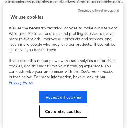
y tratamientos naturales más efectivos. Amplía tus conocimientos 
y ofrece mejores soluciones a tus clientes. Reserva tu plaza 
Continue without accepting
ahora y accede a información clave para la temporada de 
We use cookies
alergias.
We use the necessary technical cookies to make our site work.
We'd also like to set analytics and profiling cookies to deliver
more relevant ads, improve our products and services, and
reach more people who may love our products. These will be
set only if you accept them.
If you close this message, we won’t set analytics and profiling
cookies, and this won’t limit your browsing experience. You
can customize your preferences with the
Customize cookies
button below. For more information, have a look at our
Privacy Policy
Accept all cookies
Customize cookies