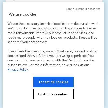
Continue without accepting
We use cookies
Empresa
*
We use the necessary technical cookies to make our site work.
We'd also like to set analytics and profiling cookies to deliver
more relevant ads, improve our products and services, and
Cargo
*
reach more people who may love our products. These will be
set only if you accept them.
If you close this message, we won’t set analytics and profiling
Registrarse
cookies, and this won’t limit your browsing experience. You
can customize your preferences with the
Customize cookies
button below. For more information, have a look at our
¿Ya te registraste?
Únete aquí
Privacy Policy
Accept all cookies
Al registrarte, aceptas nuestros
Términos de servicio
y
Política de privacidad
se abre en una nueva pestaña
se ab
Se compartirá tu información con el anfitrión.
Customize cookies