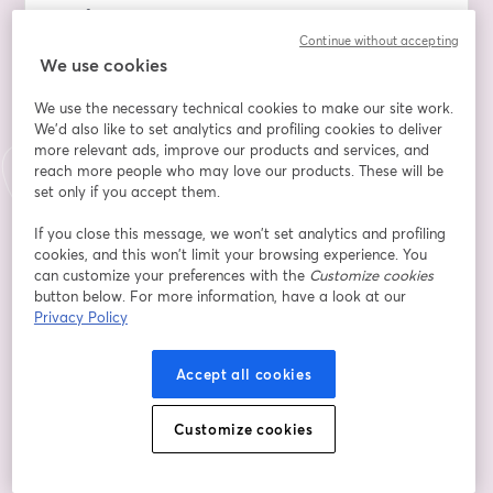
Une famille, c'est un plan d'incarnation décidé 
ensemble, parfois sur plusieurs vies, ainsi :
Continue without accepting
We use cookies
- Le choix de vos parents, frères et sœurs, résultent de 
We use the necessary technical cookies to make our site work.
la création d'une feuille de route.
We'd also like to set analytics and profiling cookies to deliver
- Les règles karmiques s'y appliquent d’âme à âme, 
more relevant ads, improve our products and services, and
une famille peut contenir un adversaire, ouvrir un 
reach more people who may love our products. These will be
amour fraternel, amener un rejet continuel, des 
set only if you accept them.
épreuves et des événements difficiles.
- Les ancêtres vous lèguent des secrets non révélés, 
If you close this message, we won’t set analytics and profiling
cookies, and this won’t limit your browsing experience. You
des pans entiers d’émotions non apaisées.
can customize your preferences with the
Customize cookies
button below. For more information, have a look at our
Les solutions :
Privacy Policy
- Accéder aux vies antérieures vous ayant décidées à 
Accept all cookies
participer au plan d’incarnation familial.
- Agir pour réduire l'impact des événements toxiques, 
les blessures d’âmes que vous supportez.
Customize cookies
- Apprendre à transmuter en forces agissantes 
positives les nœuds familiaux transgénérationnels.