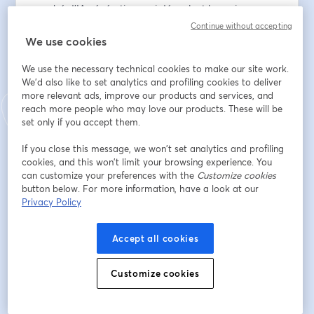
enrobé d'IA génératives qui décuplent les puissances 
de l'outil. Une arme de choix pour se lancer dans 
Continue without accepting
l'aréne de Street Automater !
We use cookies
We use the necessary technical cookies to make our site work.
🗓 Au programme :
We'd also like to set analytics and profiling cookies to deliver
- Intro
more relevant ads, improve our products and services, and
- Présentation rapide des nouvelles fonctionnalités
reach more people who may love our products. These will be
- Démo du kung fu de Zapier
set only if you accept them.
- Le grand challenge du quizz de Zapier
-  Questions/réponses et uppercuts
If you close this message, we won’t set analytics and profiling
cookies, and this won’t limit your browsing experience. You
can customize your preferences with the
Customize cookies
Dirección de correo electrónico
*
button below. For more information, have a look at our
Privacy Policy
Nombre
*
Accept all cookies
Customize cookies
Apellido
*