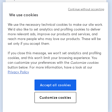
Continue without accepting
We use cookies
Registrarse
We use the necessary technical cookies to make our site work.
We'd also like to set analytics and profiling cookies to deliver
¿Ya te registraste?
Únete aquí
more relevant ads, improve our products and services, and
reach more people who may love our products. These will be
set only if you accept them.
If you close this message, we won’t set analytics and profiling
Al registrarte, aceptas nuestros
Términos de servicio
y
Política de privacidad
se abre en una nueva pestaña
se ab
cookies, and this won’t limit your browsing experience. You
Se compartirá tu información con el anfitrión.
can customize your preferences with the
Customize cookies
button below. For more information, have a look at our
Privacy Policy
Accept all cookies
Customize cookies