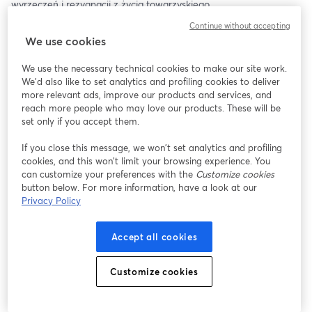
wyrzeczeń i rezygnacji z życia towarzyskiego
Continue without accepting
3. Jak stale mieć motywację, by realizować plan bez presji 
We use cookies
rodziców i stresu związanego z ocenami
We use the necessary technical cookies to make our site work.
4. Jak uczyć się bardziej efektywnie bez blokowania social 
We'd also like to set analytics and profiling cookies to deliver
mediów i wyrzutów sumienia
more relevant ads, improve our products and services, and
reach more people who may love our products. These will be
set only if you accept them.
If you close this message, we won’t set analytics and profiling
cookies, and this won’t limit your browsing experience. You
can customize your preferences with the
Customize cookies
button below. For more information, have a look at our
Privacy Policy
Accept all cookies
Customize cookies