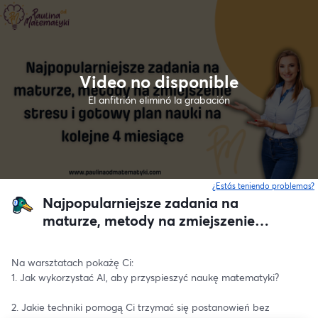
Video no disponible
El anfitrión eliminó la grabación
¿Estás teniendo problemas?
Najpopularniejsze zadania na
maturze, metody na zmiejszenie
stresu i gotowy plan nauki na
kolejne 4 miesiące
Na warsztatach pokażę Ci:
1. Jak wykorzystać AI, aby przyspieszyć naukę matematyki?
2. Jakie techniki pomogą Ci trzymać się postanowień bez 