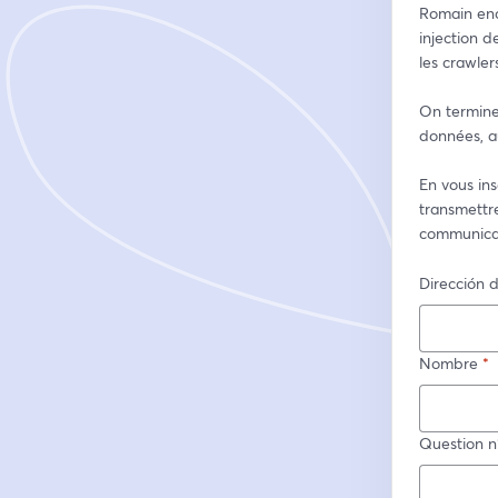
Romain ench
injection 
les crawlers
On termine
données, a
En vous ins
transmettre
communicat
Dirección d
Nombre
*
Question n