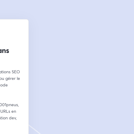
ans
ations SEO 
u gérer le 
ode 
001pneus, 
 URLs en 
ion dev, 