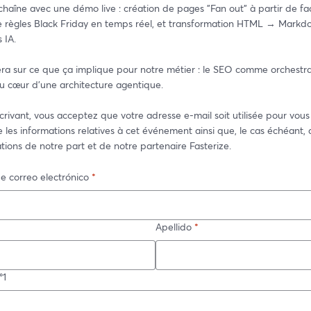
aîne avec une démo live : création de pages "Fan out" à partir de fac
de règles Black Friday en temps réel, et transformation HTML → Markd
 IA.
ra sur ce que ça implique pour notre métier : le SEO comme orchestra
u cœur d'une architecture agentique.
crivant, vous acceptez que votre adresse e-mail soit utilisée pour vous 
 les informations relatives à cet événement ainsi que, le cas échéant, d
ions de notre part et de notre partenaire Fasterize.
e correo electrónico
*
Apellido
*
°1