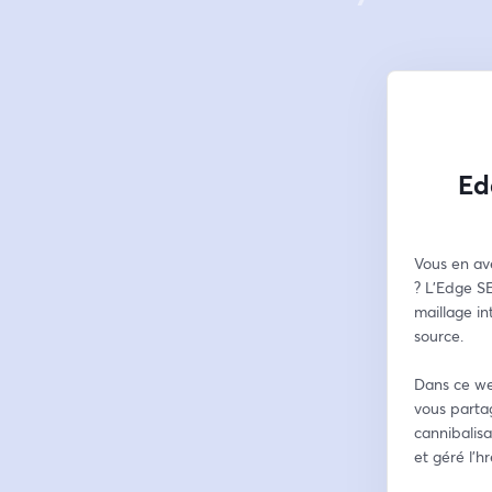
Ed
Vous en av
? L'Edge SE
maillage i
source.
Dans ce we
vous partag
cannibalisa
et géré l'h