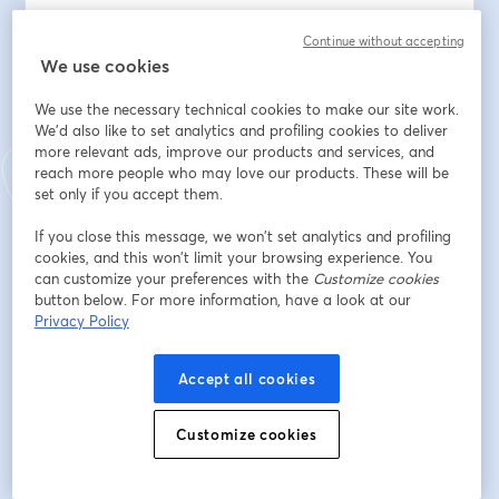
- alcanzables,
- realistas
Continue without accepting
We use cookies
- y temporales
We use the necessary technical cookies to make our site work.
para lograr nuestras metas en cuanto a la búsqueda 
We'd also like to set analytics and profiling cookies to deliver
de empleo (o la mejora en el mismo) se refiere.
more relevant ads, improve our products and services, and
Ahora damos un paso más: para seguir descubriendo y 
reach more people who may love our products. These will be
trabajando en nuestras habilidades y fortalezas 
set only if you accept them.
personales y conectarlas con nuestro proceso de 
búsqueda de empleo, vamos a ver cómo elaborar 
If you close this message, we won’t set analytics and profiling
cookies, and this won’t limit your browsing experience. You
nuestro plan de acción para lograr un puesto de 
can customize your preferences with the
Customize cookies
trabajo y analizar las estrategias que podemos llevar a 
button below. For more information, have a look at our
cabo para ser constante en el arduo trabajo de buscar 
Privacy Policy
trabajo.
Accept all cookies
Para ello contaremos con Laura Sáez Pérez, 
formadora en la Asociación Candelita Vicálvaro y 
profesional de la intervención social con más de 20 
Customize cookies
años de experiencia en la atención y acompañamiento 
a todo tipo de personas.