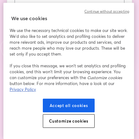
Apellido
*
Continue without accepting
We use cookies
We use the necessary technical cookies to make our site work.
Registrarse
We'd also like to set analytics and profiling cookies to deliver
more relevant ads, improve our products and services, and
reach more people who may love our products. These will be
¿Ya te registraste?
Únete aquí
set only if you accept them.
If you close this message, we won’t set analytics and profiling
cookies, and this won’t limit your browsing experience. You
Al registrarte, aceptas nuestros
Términos de servicio
y
Política de privacidad
can customize your preferences with the
Customize cookies
se abre en una nueva pestaña
se ab
Se compartirá tu información con el anfitrión.
button below. For more information, have a look at our
Privacy Policy
Accept all cookies
Customize cookies