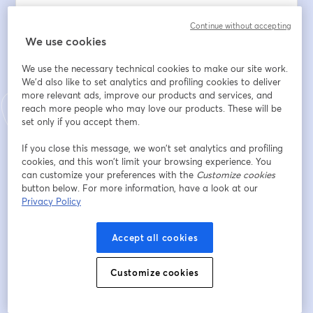
👉 OpenAI lance ChatGPT Operator et Deep 
Continue without accepting
Research.
We use cookies
👉 Mistral fait parler de ses agents multi-rôles.
👉 Des outils comme Genspark misent à fond sur cette 
We use the necessary technical cookies to make our site work.
technologie.
We'd also like to set analytics and profiling cookies to deliver
more relevant ads, improve our products and services, and
reach more people who may love our products. These will be
Mais concrètement, est-ce que ces agents sont déjà 
set only if you accept them.
utilisés en entreprise ?
Et surtout… sont-ils vraiment prêts à automatiser des 
If you close this message, we won’t set analytics and profiling
tâches humaines ?
cookies, and this won’t limit your browsing experience. You
can customize your preferences with the
Customize cookies
button below. For more information, have a look at our
⸻
Privacy Policy
📌 Ce que vous découvrirez pendant ce webinar :
Accept all cookies
✅ Qu’est-ce qu’un agent IA ?
✅ Comment ça fonctionne, et où en est la technologie 
Customize cookies
aujourd’hui ?
✅ Peut-on réellement remplacer certaines tâches 
humaines ?